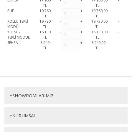
BERJER
17.900
-
+
17.900,00
-
TL
TL
PUF
10.760
-
+
10.760,00
-
TL
TL
KOLLU TEKLİ
19.730
-
+
19.730,00
-
MODÜL
TL
TL
KOLSUZ
16.130
-
+
16.130,00
-
TEKLİ MODÜL
TL
TL
SEHPA
8.940
-
+
8.940,00
-
TL
TL
Viral Koltuk Takımı 1. Sınıf malzeme ve özel işçilik ile üretilmekte olup 2
yıl resmi garanti kapsamındadır. Viral Koltuk Takımı hakkında detaylı
Bu ürüne ilk yorumu siz yapın!
bilgi için iletişime geçebilirsiniz.
Viral Koltuk Takımı
Yorum Yaz
Üçlü Koltuk
Berjer
+
SHOWROMLARIMIZ
+
KURUMSAL