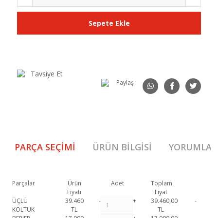
Sepete Ekle
Tavsiye Et
Paylaş :
PARÇA SEÇIMI
ÜRÜN BILGISI
YORUMLAR
Parçalar
Ürün
Adet
Toplam
Fiyatı
Fiyat
ÜÇLÜ
39.460
-
+
39.460,00
-
KOLTUK
TL
TL