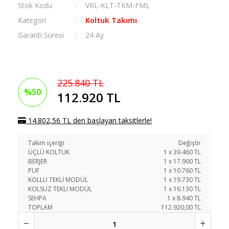
Stok Kodu
VRL-KLT-TKM-FML
Kategori
Koltuk Takımı
Garanti Süresi
24 Ay
225.840 TL
%50
112.920 TL
14.802,56 TL den başlayan taksitlerle!
Takım içeriği
Değiştir
ÜÇLÜ KOLTUK
1
x
39.460
TL
BERJER
1
x
17.900
TL
PUF
1
x
10.760
TL
KOLLU TEKLİ MODÜL
1
x
19.730
TL
KOLSUZ TEKLİ MODÜL
1
x
16.130
TL
SEHPA
1
x
8.940
TL
TOPLAM
112.920,00 TL