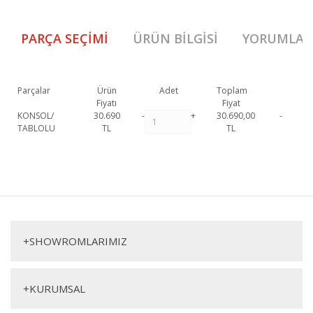
PARÇA SEÇIMI
ÜRÜN BILGISI
YORUMLAR
Parçalar
Ürün
Adet
Toplam
Fiyatı
Fiyat
KONSOL/
30.690
-
+
30.690,00
-
TABLOLU
TL
TL
Virjin Konsol 1. Sınıf malzeme ve özel işçilik ile üretilmekte olup 2 yıl
resmi garanti kapsamındadır. Virjin Konsol hakkında detaylı bilgi için
Bu ürüne ilk yorumu siz yapın!
iletişime geçebilirsiniz.
Virjin Konsol
Yorum Yaz
Konsol
+
SHOWROMLARIMIZ
+
KURUMSAL