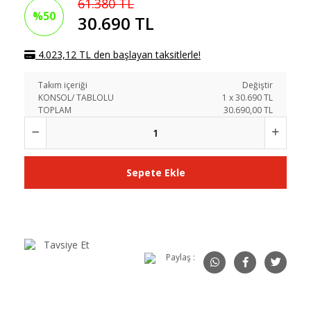
61.380 TL
%50
30.690 TL
4.023,12 TL den başlayan taksitlerle!
Takım içeriği
Değiştir
KONSOL/ TABLOLU
1
x
30.690
TL
TOPLAM
30.690,00 TL
Sepete Ekle
Tavsiye Et
Paylaş :