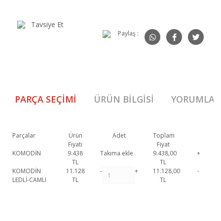
Tavsiye Et
Paylaş :
PARÇA SEÇIMI
ÜRÜN BILGISI
YORUMLAR
Parçalar
Ürün
Adet
Toplam
Fiyatı
Fiyat
KOMODİN
9.438
Takıma ekle
9.438,00
+
TL
TL
KOMODİN
11.128
-
+
11.128,00
-
LEDLİ-CAMLI
TL
TL
Voyage Komodin 1. Sınıf malzeme ve özel işçilik ile üretilmekte olup 2 yıl
resmi garanti kapsamındadır. Voyage Komodin hakkında detaylı bilgi
Bu ürüne ilk yorumu siz yapın!