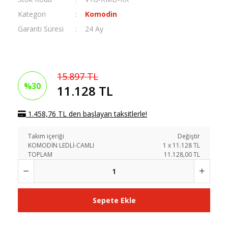
Kategori
Komodin
Garanti Süresi
24 Ay
15.897 TL
%30
11.128 TL
1.458,76 TL den başlayan taksitlerle!
Takım içeriği
Değiştir
KOMODİN LEDLİ-CAMLI
1
x
11.128
TL
TOPLAM
11.128,00 TL
Sepete Ekle