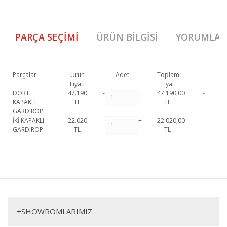
PARÇA SEÇIMI
ÜRÜN BILGISI
YORUMLAR
Parçalar
Ürün
Adet
Toplam
Fiyatı
Fiyat
DÖRT
47.190
-
+
47.190,00
-
KAPAKLI
TL
TL
GARDIROP
İKİ KAPAKLI
22.020
-
+
22.020,00
-
GARDIROP
TL
TL
Zen Gardırop 1. Sınıf malzeme ve özel işçilik ile üretilmekte olup 2 yıl
resmi garanti kapsamındadır.
Zen Gardırop hakkında detaylı bilgi için
Bu ürüne ilk yorumu siz yapın!
iletişime geçebilirsiniz.
Zen Gardırop
Yorum Yaz
Dolap
+
SHOWROMLARIMIZ