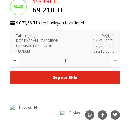
115.350 TL
%40
69.210 TL
9.072,66 TL den başlayan taksitlerle!
Takım içeriği
Değiştir
DÖRT KAPAKLI GARDIROP
1
x
47.190
TL
İKİ KAPAKLI GARDIROP
1
x
22.020
TL
TOPLAM
69.210,00 TL
Sepete Ekle
Tavsiye Et
Paylaş :