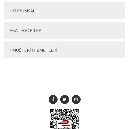
+
KURUMSAL
+
KATEGORİLER
Genişlik
Yükseklik
Derinlik
+
MÜŞTERİ HİZMETLERİ
170+85cm
225cm
62cm
SOSYAL MEDYA