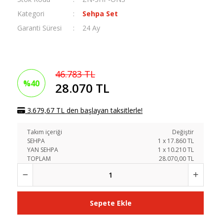
Kategori
Sehpa Set
Garanti Süresi
24 Ay
46.783 TL
%40
28.070 TL
3.679,67 TL den başlayan taksitlerle!
Takım içeriği
Değiştir
SEHPA
1
x
17.860
TL
YAN SEHPA
1
x
10.210
TL
TOPLAM
28.070,00 TL
Sepete Ekle