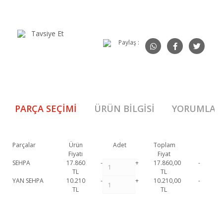
Tavsiye Et
Paylaş :
PARÇA SEÇIMI
ÜRÜN BILGISI
YORUMLAR
Parçalar
Ürün
Adet
Toplam
Fiyatı
Fiyat
SEHPA
17.860
-
+
17.860,00
-
TL
TL
YAN SEHPA
10.210
-
+
10.210,00
-
TL
TL
Zen Sehpa Set 1. Sınıf malzeme ve özel işçilik ile üretilmekte olup 2 yıl