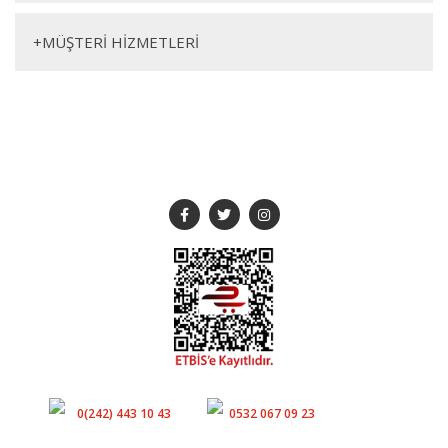
+
MÜŞTERİ HİZMETLERİ
SOSYAL MEDYA
Müşteri Hizmetleri
Whatsapp
0(242) 443 10 43
0532 067 09 23